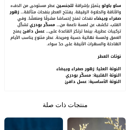
ساو باولو
يتميّز بإشراقة
للجنسين
عطر مستوحى من الدفء
والأناقة والحلاوة الرقيقة. يفتتح العطر بنفحات متألقة…
زهور
صفراء وبيضاء
نفحات تمنح إحساسًا مشرقًا ومنعشًا. وفي
القلب، تكشف عن لمسة ناعمة من…
مسكّر بودري
تشكّل
تركيبات عطرية، بينما ترتكز القاعدة على…
عسل دافئ
يمنح
العمق ولمسة نهائية حسية ومريحة. عطر متنوع يناسب الأيام
الهادئة والسهرات الأنيقة على حدّ سواء.
نوتات العطر
النوتة العليا: زهور صفراء وبيضاء
النوتة القلبية: مسكّر بودري
النوتة الأساسية: عسل دافئ
منتجات ذات صلة