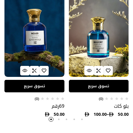
تسوق سريع
تسوق سريع
(0)
(0)
بلو كات
69رقم
50.00
100.00
–
50.00