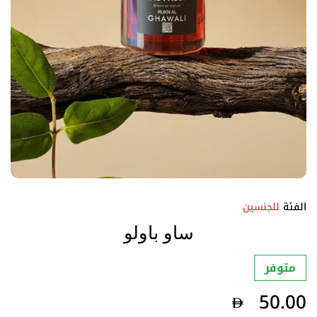
الفئة
للجنسين
ساو باولو
متوفر
50.00